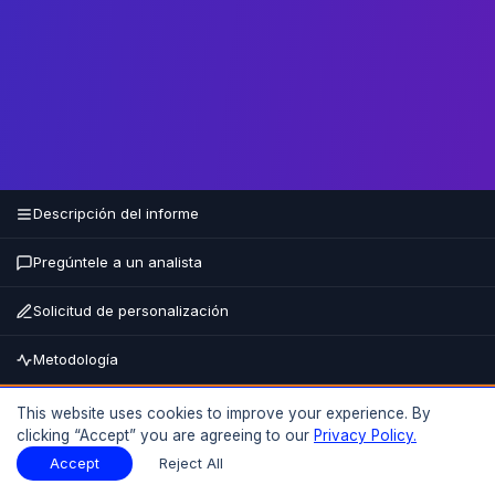
Descripción del informe
Pregúntele a un analista
Solicitud de personalización
Metodología
Comprar ahora
This website uses cookies to improve your experience. By
clicking “Accept” you are agreeing to our
Privacy Policy.
15% DE DESCUENTO
HASTA EL
Descripción del informe
Descargar muestra
Accept
Reject All
Descargar muestra
PDF