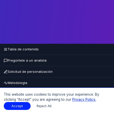
Tabla de contenido
Pregúntele a un analista
Solicitud de personalización
Metodología
Comprar ahora
This website uses cookies to improve your experience. By
clicking “Accept” you are agreeing to our
Privacy Policy.
15% DE DESCUENTO
HASTA EL
Accept
Reject All
Tabla de contenido
Descargar muestra
Descargar muestra
PDF