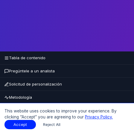
Tabla de contenido
Pregúntele a un analista
Solicitud de personalización
Metodología
Comprar ahora
This website uses cookies to improve your experience. By
clicking “Accept” you are agreeing to our
Privacy Policy.
15% DE DESCUENTO
HASTA EL
Accept
Reject All
Tabla de contenido
Descargar muestra
Descargar muestra
PDF