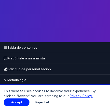
Tabla de contenido
Pregúntele a un analista
Solicitud de personalización
Metodología
Comprar ahora
This website uses cookies to improve your experience. By
clicking “Accept” you are agreeing to our
Privacy Policy.
15% DE DESCUENTO
HASTA EL
Accept
Reject All
Tabla de contenido
Descargar muestra
Descargar muestra
PDF