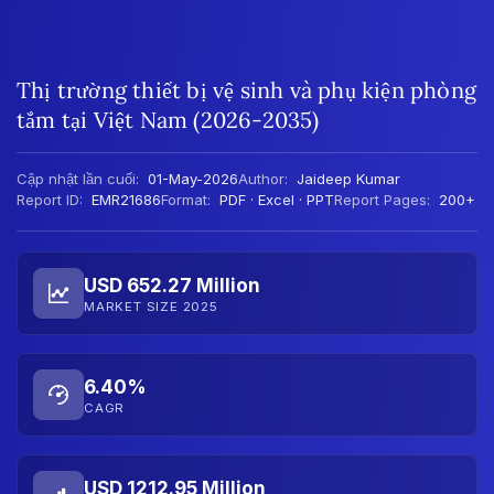
Thị trường thiết bị vệ sinh và phụ kiện phòng
tắm tại Việt Nam (2026-2035)
Cập nhật lần cuối:
01-May-2026
Author:
Jaideep Kumar
Report ID:
EMR21686
Format:
PDF · Excel · PPT
Report Pages:
200+
USD 652.27 Million
MARKET SIZE 2025
6.40%
CAGR
USD 1212.95 Million