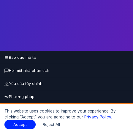
Báo cáo mô tả
Hỏi một nhà phân tích
Yêu cầu tùy chỉnh
Phương pháp
Mua ngay
This website uses cookies to improve your experience. By
clicking “Accept” you are agreeing to our
Privacy Policy.
15%
GIẢM TỚI
Báo cáo mô tả
Tải xuống mẫu
Accept
Reject All
Tải xuống mẫu
PDF