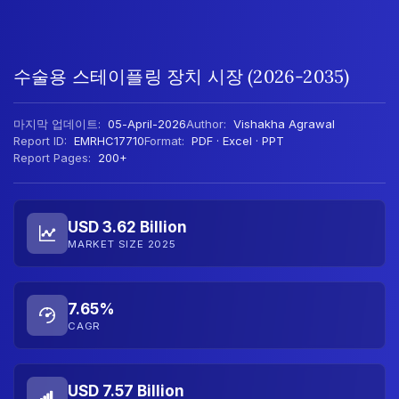
수술용 스테이플링 장치 시장 (2026-2035)
마지막 업데이트:
05-April-2026
Author:
Vishakha Agrawal
Report ID:
EMRHC17710
Format:
PDF · Excel · PPT
Report Pages:
200+
USD 3.62 Billion
MARKET SIZE 2025
7.65%
CAGR
USD 7.57 Billion