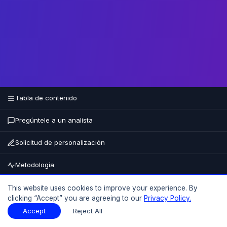
Tabla de contenido
Pregúntele a un analista
Solicitud de personalización
Metodología
Comprar ahora
This website uses cookies to improve your experience. By
clicking “Accept” you are agreeing to our
Privacy Policy.
15% DE DESCUENTO
HASTA EL
Accept
Reject All
Tabla de contenido
Descargar muestra
Descargar muestra
PDF